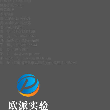
通風(fēng)系統(tǒng)
氣路系統(tǒng)
廢氣處理
凈化裝修
實(shí)驗(yàn)室配件
實(shí)驗(yàn)室儀器
聯(lián)系我們
+
電 話：0510-87875166
傳 真：0510-87875966
聯(lián)系人：孫經(jīng)理
手 機(jī)：13771372244
Q Q：420481964
郵 箱：sjw@wxoupai.com
網(wǎng) 址：www.sjz10086.com
地 址：江蘇省宜興市高塍鎮(zhèn)高塍路北350米