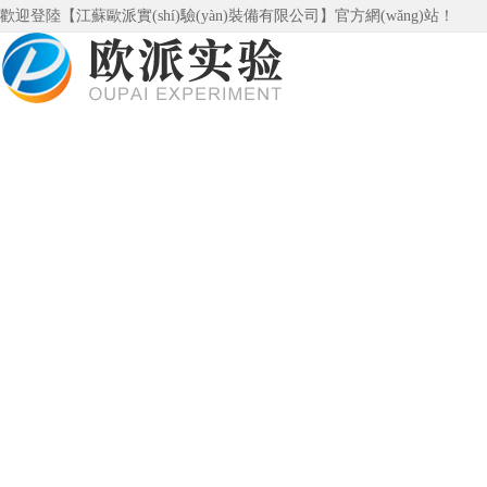
歡迎登陸【江蘇歐派實(shí)驗(yàn)裝備有限公司】官方網(wǎng)站！