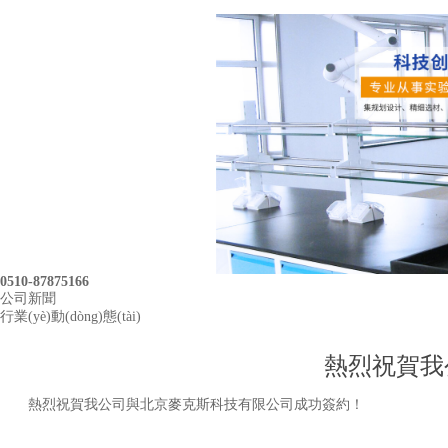
0510-87875166
公司新聞
行業(yè)動(dòng)態(tài)
熱烈祝賀我
熱烈祝賀我公司與北京麥克斯科技有限公司成功簽約！